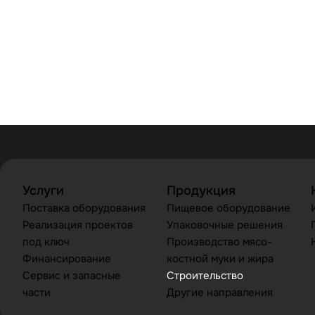
Услуги
Продукция
Поставка оборудования
Пищевое оборудование
Реализация проектов
Упаковочные решения
под ключ
Производство мясо-
Финансирование
костной муки и жира
Сервис и запасные
Строительство
части
Другие направления