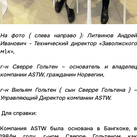
На фото ( слева направо ):
Литвинов Андре
Иванович - Технический директор «Заволжского
м\к»,
г-н Сверре Гольтен – основатель и владелец
компании ASTW, гражданин Норвегии,
г-н Вильям Гольтен ( сын Сверре Гольтена ) –
Управляющий Директор компании ASTW.
Для справки:
Компания ASTW была основана в Бангкоке, в
1984м году, г-ном Сверре Гольтеном как